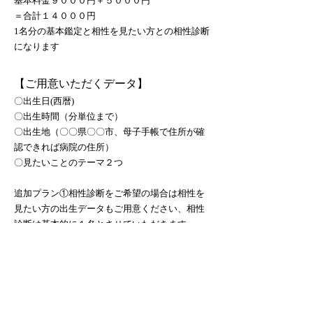
基本料金９０００円＋５０００円
＝合計１４０００円
1名分の基本鑑定と相性を見たい方との相性診断
になります
【ご用意いただくデータ】
〇出生日(西暦)
〇出生時間（分単位まで）
〇出生地（〇〇県〇〇市、母子手帳で住所が確
認できれば病院の住所）
〇見たいことのテーマ２つ
追加プラン①相性診断をご希望の場合は相性を
見たい方の出生データもご用意ください、相性
診断は基本的に１名とさせていただきます。
また、相性診断に加えてお相手の鑑定もご希望
の場合は追加プラン②となります。
【お答えできないこと】