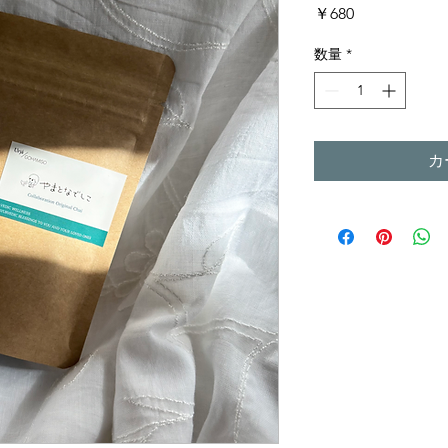
価
￥680
格
数量
*
カ