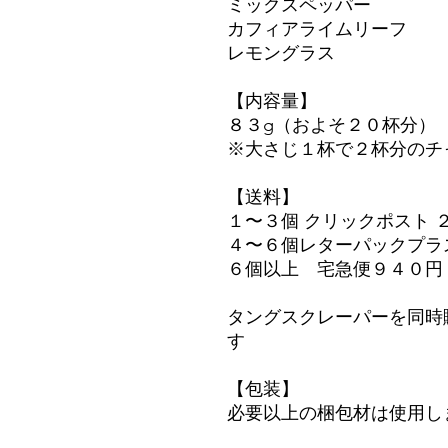
ミックスペッパー
カフィアライムリーフ
レモングラス
【内容量】
８３g（およそ２０杯分）
※大さじ１杯で２杯分のチ
【送料】
１〜３個 クリックポスト 
４〜６個レターパックプラ
６個以上 宅急便９４０円
タングスクレーパーを同時
す
【包装】
必要以上の梱包材は使用し